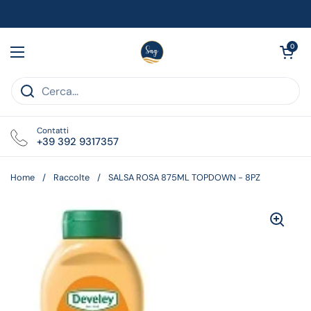
Passa ai contenuti
Apri carrell
0
Apri menu
Contatti
+39 392 9317357
Home
/
Raccolte
/
SALSA ROSA 875ML TOPDOWN - 8PZ