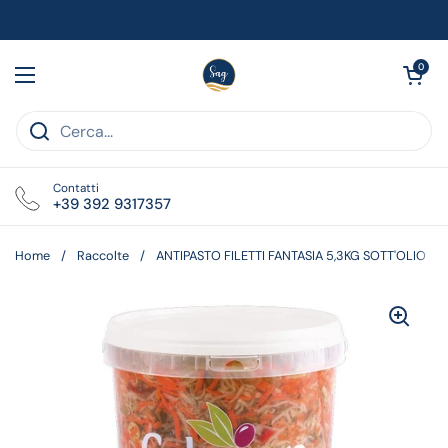
Passa ai contenuti
Apri carrell
0
Apri menu
Contatti
+39 392 9317357
Home
/
Raccolte
/
ANTIPASTO FILETTI FANTASIA 5,3KG SOTT'OLIO