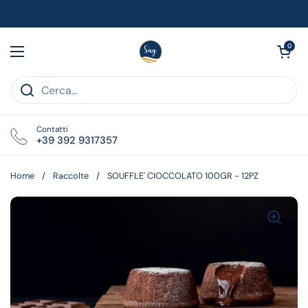
Passa ai contenuti
Apri carrell
0
Apri menu
Contatti
+39 392 9317357
Home
/
Raccolte
/
SOUFFLE' CIOCCOLATO 100GR - 12PZ