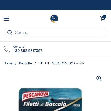
Passa ai contenuti
Apri carrell
0
Apri menu
Contatti
+39 392 9317357
Home
/
Raccolte
/
FILETTI BACCALA' 400GR - 12PZ