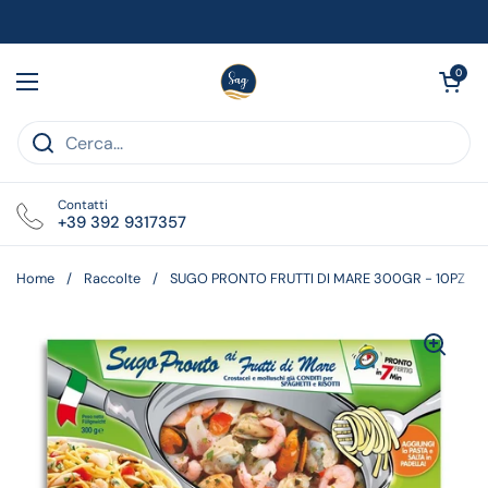
Passa ai contenuti
Apri carrell
0
Apri menu
Contatti
+39 392 9317357
Home
/
Raccolte
/
SUGO PRONTO FRUTTI DI MARE 300GR - 10PZ