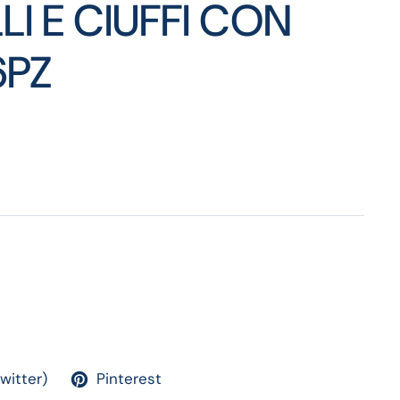
LI E CIUFFI CON
6PZ
Twitter)
Pinterest