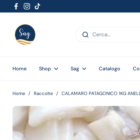
Passa ai contenuti
Facebook
Instagram
TikTok
Home
Shop
Sag
Catalogo
Co
Home
/
Raccolte
/
CALAMARO PATAGONICO 1KG ANELLI 