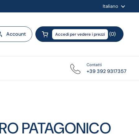
Lingua
Italiano
Account
0
Accedi per vedere i prezzi
Apri carrello
Contatti
+39 392 9317357
RO PATAGONICO