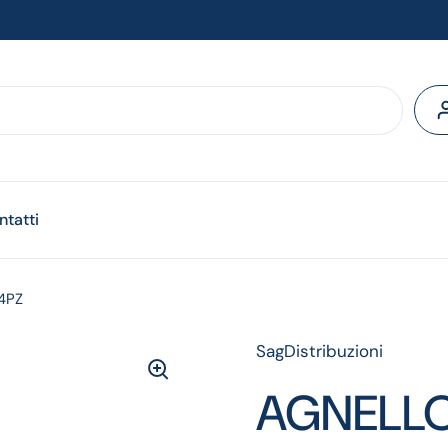
ntatti
4PZ
SagDistribuzioni
AGNELLO