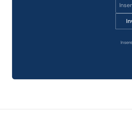
In
Inser