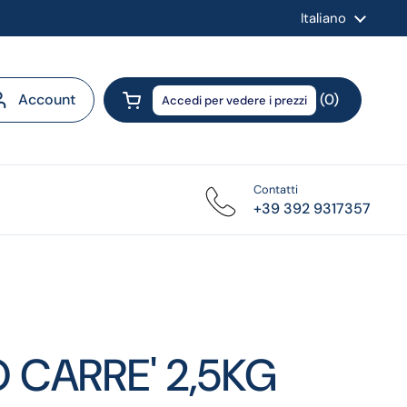
Lingua
Italiano
Account
0
Accedi per vedere i prezzi
Apri carrello
Contatti
+39 392 9317357
 CARRE' 2,5KG