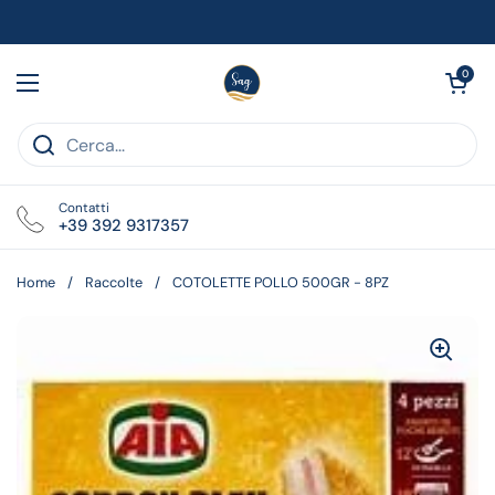
Passa ai contenuti
Apri carrell
0
Apri menu
Contatti
+39 392 9317357
Home
/
Raccolte
/
COTOLETTE POLLO 500GR - 8PZ