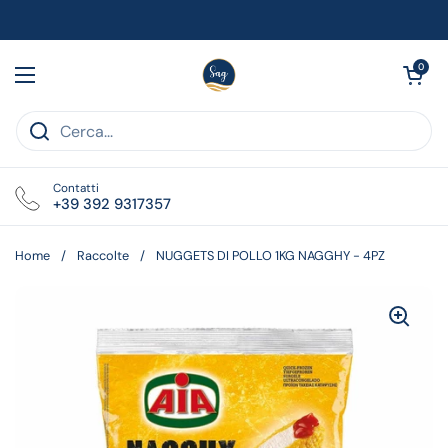
Passa ai contenuti
Apri carrell
0
Apri menu
Contatti
+39 392 9317357
Home
/
Raccolte
/
NUGGETS DI POLLO 1KG NAGGHY - 4PZ