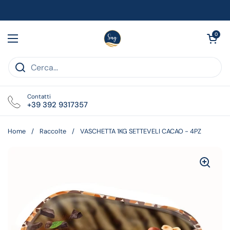
Passa ai contenuti
Apri carrell
0
Apri menu
Contatti
+39 392 9317357
Home
/
Raccolte
/
VASCHETTA 1KG SETTEVELI CACAO - 4PZ