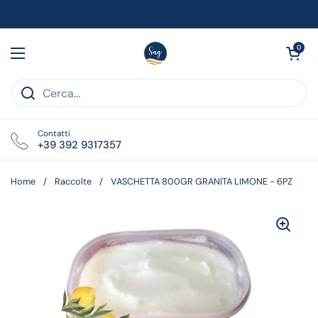
Passa ai contenuti
Apri carrell
0
Apri menu
Contatti
+39 392 9317357
Home
/
Raccolte
/
VASCHETTA 800GR GRANITA LIMONE - 6PZ