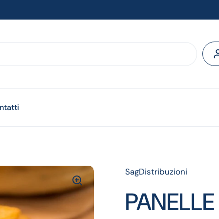
ntatti
SagDistribuzioni
PANELLE 