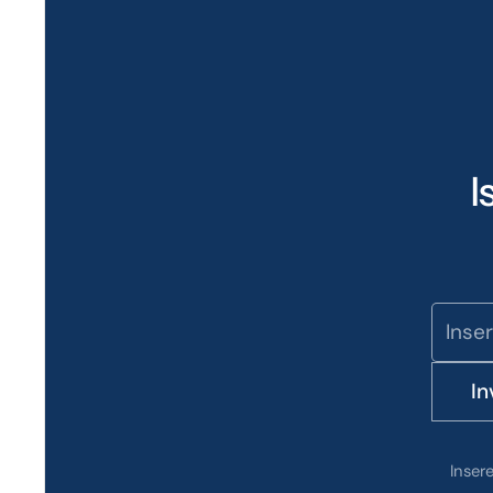
I
In
Inser