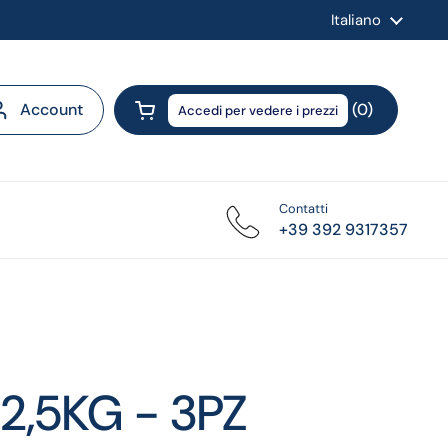
Lingua
Italiano
Account
0
Accedi per vedere i prezzi
Apri carrello
Contatti
+39 392 9317357
2,5KG - 3PZ