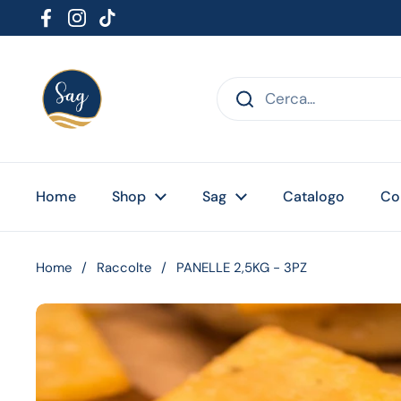
Passa ai contenuti
Facebook
Instagram
TikTok
Home
Shop
Sag
Catalogo
Co
Home
/
Raccolte
/
PANELLE 2,5KG - 3PZ