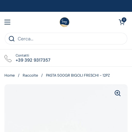
Passa ai contenuti
Apri carrell
0
Apri menu
Contatti
+39 392 9317357
Home
/
Raccolte
/
PASTA 500GR BIGOLI FRESCHI - 12PZ