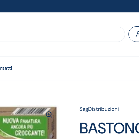
ntatti
SagDistribuzioni
BASTONC