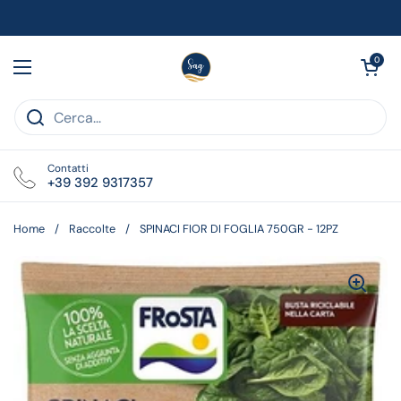
Passa ai contenuti
Apri carrell
0
Apri menu
Contatti
+39 392 9317357
Home
/
Raccolte
/
SPINACI FIOR DI FOGLIA 750GR - 12PZ