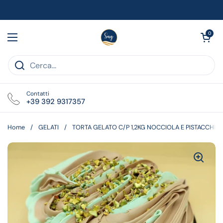
Passa ai contenuti
Apri carrell
0
Apri menu
Contatti
+39 392 9317357
Home
/
GELATI
/
TORTA GELATO C/P 1,2KG NOCCIOLA E PISTACCHIO